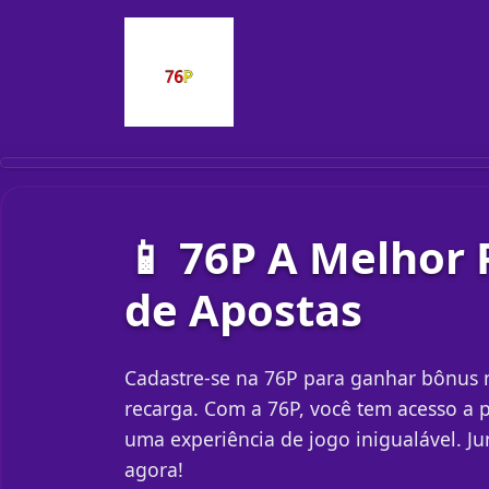
📱 76P A Melhor
de Apostas
Cadastre-se na 76P para ganhar bônus 
recarga. Com a 76P, você tem acesso a 
uma experiência de jogo inigualável. J
agora!