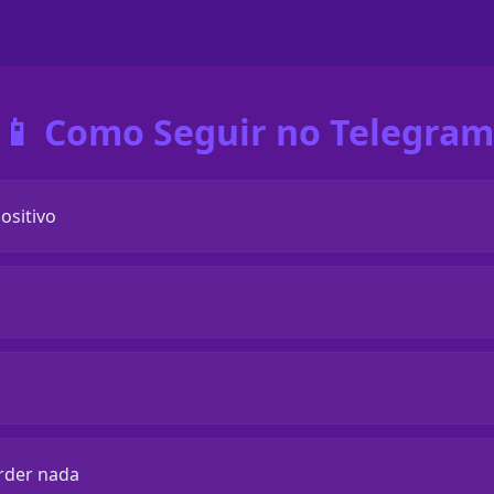
📱 Como Seguir no Telegram
ositivo
erder nada