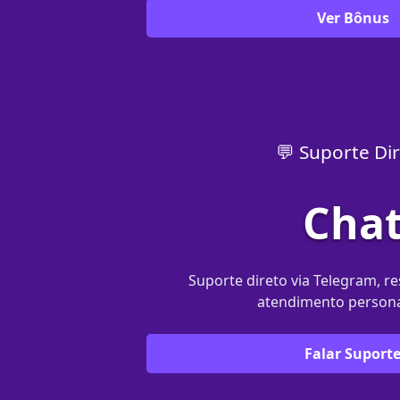
Ver Bônus
💬 Suporte Di
Cha
Suporte direto via Telegram, r
atendimento persona
Falar Suport