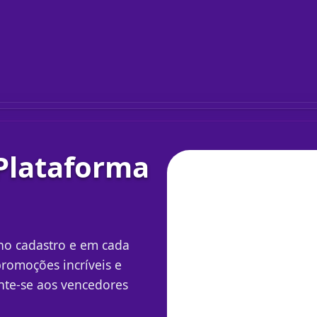
 Plataforma
no cadastro e em cada
promoções incríveis e
unte-se aos vencedores