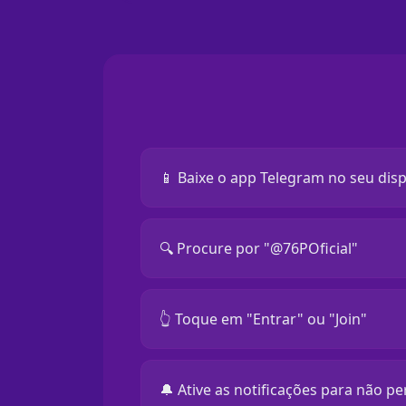
📱 Baixe o app Telegram no seu disp
🔍 Procure por "@76POficial"
👆 Toque em "Entrar" ou "Join"
🔔 Ative as notificações para não p