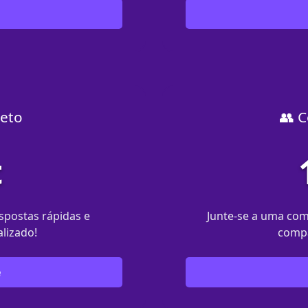
reto
👥 
t
espostas rápidas e
Junte-se a uma com
lizado!
compa
e