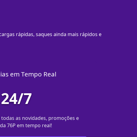
cargas rápidas, saques ainda mais rápidos e
cias em Tempo Real
24/7
e todas as novidades, promoções e
 da 76P em tempo real!