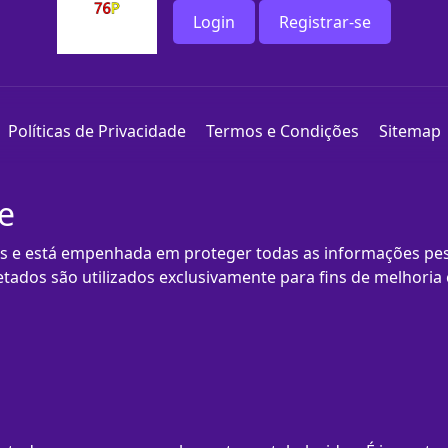
Login
Registrar-se
Políticas de Privacidade
Termos e Condições
Sitemap
de
ios e está empenhada em proteger todas as informações pe
tados são utilizados exclusivamente para fins de melhoria