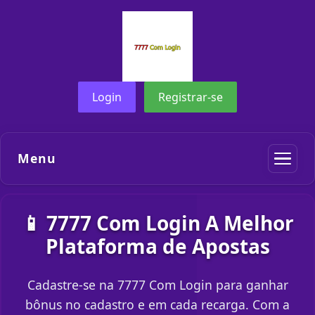
Login
Registrar-se
Menu
📱 7777 Com Login A Melhor
Plataforma de Apostas
Cadastre-se na 7777 Com Login para ganhar
bônus no cadastro e em cada recarga. Com a