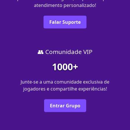
atendimento personalizado!
Falar Suporte
👥 Comunidade VIP
1000+
Junte-se a uma comunidade exclusiva de
jogadores e compartilhe experiências!
Entrar Grupo