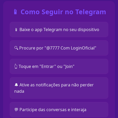
📱 Como Seguir no Telegram
📱 Baixe o app Telegram no seu dispositivo
🔍 Procure por "@7777 Com LoginOficial"
👆 Toque em "Entrar" ou "Join"
🔔 Ative as notificações para não perder
nada
💬 Participe das conversas e interaja