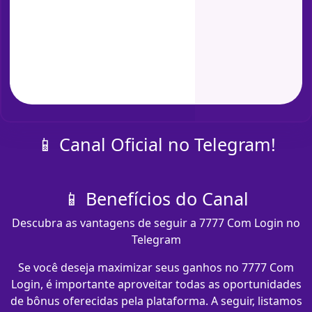
📱 Canal Oficial no Telegram!
📱 Benefícios do Canal
Descubra as vantagens de seguir a 7777 Com Login no
Telegram
Se você deseja maximizar seus ganhos no 7777 Com
Login, é importante aproveitar todas as oportunidades
de bônus oferecidas pela plataforma. A seguir, listamos