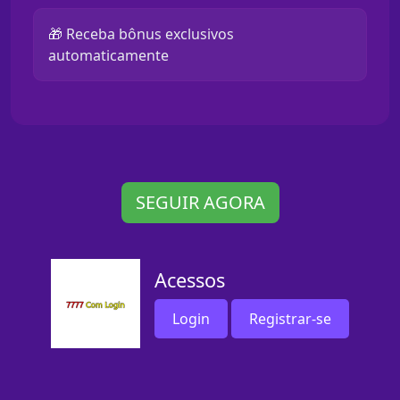
🎁 Receba bônus exclusivos
automaticamente
SEGUIR AGORA
Acessos
Login
Registrar-se