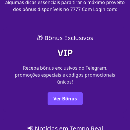
algumas dicas essenciais para tirar o máximo proveito
dos bônus disponíveis no 7777 Com Login com​:
🎁 Bônus Exclusivos
VIP
Receba bônus exclusivos do Telegram,
promoções especiais e códigos promocionais
únicos!
Ver Bônus
📢 Notícias em Tempo Real