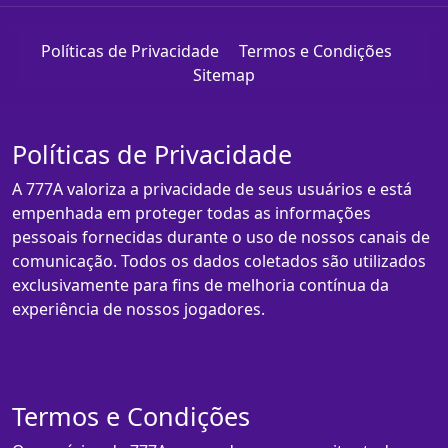
Políticas de Privacidade
Termos e Condições
Sitemap
Políticas de Privacidade
A 777A valoriza a privacidade de seus usuários e está
empenhada em proteger todas as informações
pessoais fornecidas durante o uso de nossos canais de
comunicação. Todos os dados coletados são utilizados
exclusivamente para fins de melhoria contínua da
experiência de nossos jogadores.
Termos e Condições