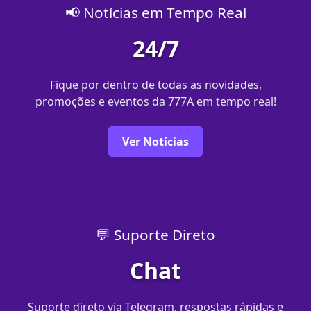
📢 Notícias em Tempo Real
24/7
Fique por dentro de todas as novidades,
promoções e eventos da 777A em tempo real!
Ver Notícias
💬 Suporte Direto
Chat
Suporte direto via Telegram, respostas rápidas e