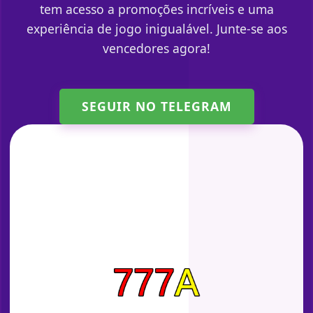
tem acesso a promoções incríveis e uma
experiência de jogo inigualável. Junte-se aos
vencedores agora!
SEGUIR NO TELEGRAM