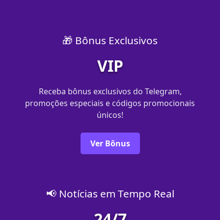
🎁 Bônus Exclusivos
VIP
Receba bônus exclusivos do Telegram,
promoções especiais e códigos promocionais
únicos!
Ver Bônus
📢 Notícias em Tempo Real
24/7