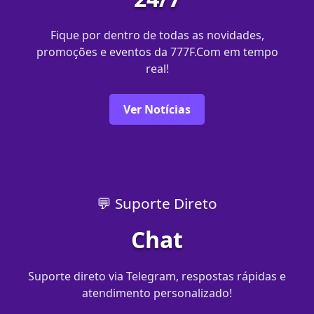
Fique por dentro de todas as novidades,
promoções e eventos da 777F.Com em tempo
real!
Ver Notícias
💬 Suporte Direto
Chat
Suporte direto via Telegram, respostas rápidas e
atendimento personalizado!