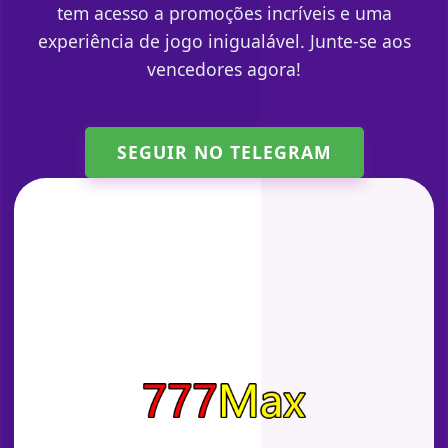
tem acesso a promoções incríveis e uma
experiência de jogo inigualável. Junte-se aos
vencedores agora!
SEGUIR NO TELEGRAM