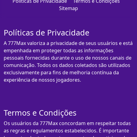
Políticas de Privacidade
Termos e Condições
Sitemap
Políticas de Privacidade
A 777Max valoriza a privacidade de seus usuários e está
empenhada em proteger todas as informações
pessoais fornecidas durante o uso de nossos canais de
comunicação. Todos os dados coletados são utilizados
exclusivamente para fins de melhoria contínua da
experiência de nossos jogadores.
Termos e Condições
Os usuários da 777Max concordam em respeitar todas
as regras e regulamentos estabelecidos. É importante