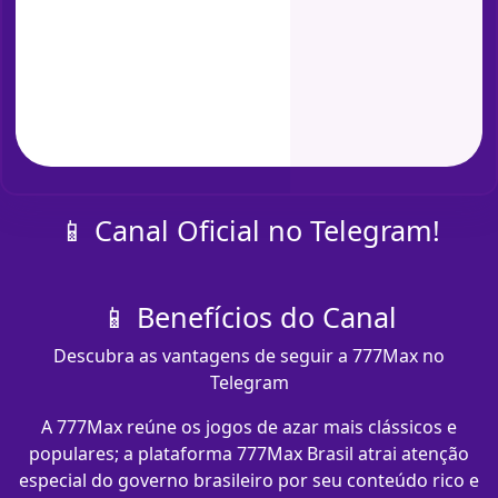
📱 Canal Oficial no Telegram!
📱 Benefícios do Canal
Descubra as vantagens de seguir a 777Max no
Telegram
A 777Max reúne os jogos de azar mais clássicos e
populares; a plataforma 777Max Brasil atrai atenção
especial do governo brasileiro por seu conteúdo rico e