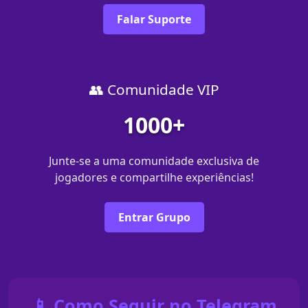
Falar Suporte
👥 Comunidade VIP
1000+
Junte-se a uma comunidade exclusiva de
jogadores e compartilhe experiências!
Entrar Grupo
📱 Como Seguir no Telegram