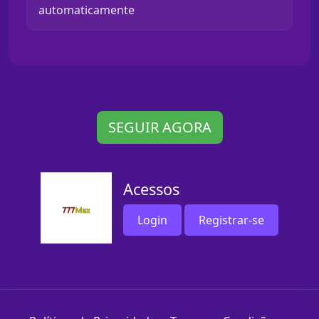
automaticamente
SEGUIR AGORA
Acessos
Login
Registrar-se