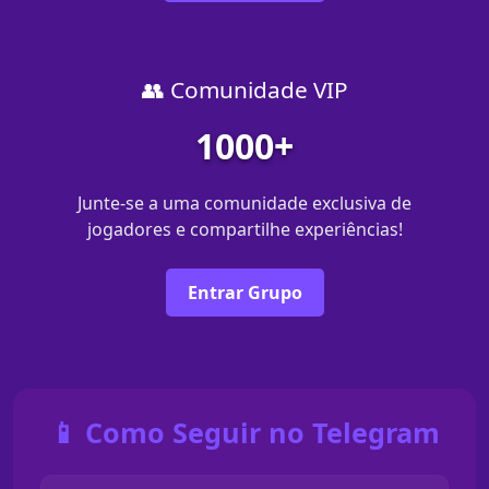
👥 Comunidade VIP
1000+
Junte-se a uma comunidade exclusiva de
jogadores e compartilhe experiências!
Entrar Grupo
📱 Como Seguir no Telegram