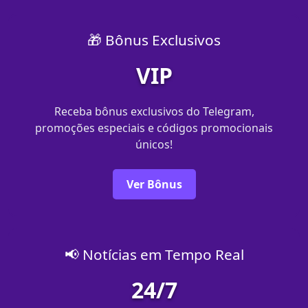
🎁 Bônus Exclusivos
VIP
Receba bônus exclusivos do Telegram,
promoções especiais e códigos promocionais
únicos!
Ver Bônus
📢 Notícias em Tempo Real
24/7