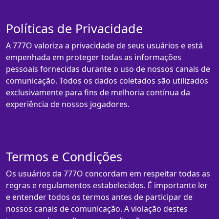
Políticas de Privacidade
A 777O valoriza a privacidade de seus usuários e está
empenhada em proteger todas as informações
pessoais fornecidas durante o uso de nossos canais de
comunicação. Todos os dados coletados são utilizados
exclusivamente para fins de melhoria contínua da
experiência de nossos jogadores.
Termos e Condições
Os usuários da 777O concordam em respeitar todas as
regras e regulamentos estabelecidos. É importante ler
e entender todos os termos antes de participar de
nossos canais de comunicação. A violação destes