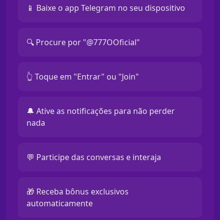
📱 Baixe o app Telegram no seu dispositivo
🔍 Procure por "@777OOficial"
👆 Toque em "Entrar" ou "Join"
🔔 Ative as notificações para não perder
nada
💬 Participe das conversas e interaja
🎁 Receba bônus exclusivos
automaticamente