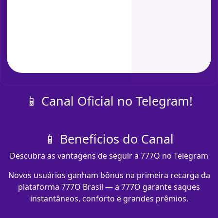
📱 Canal Oficial no Telegram!
📱 Benefícios do Canal
Descubra as vantagens de seguir a 777O no Telegram
Novos usuários ganham bônus na primeira recarga da
plataforma 777O Brasil — a 777O garante saques
instantâneos, conforto e grandes prêmios.