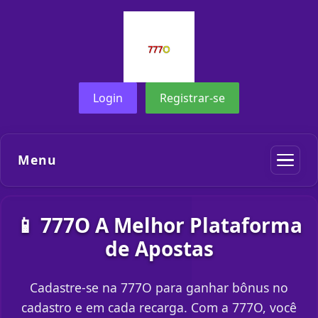
Login
Registrar-se
Menu
📱 777O A Melhor Plataforma
de Apostas
Cadastre-se na 777O para ganhar bônus no
cadastro e em cada recarga. Com a 777O, você