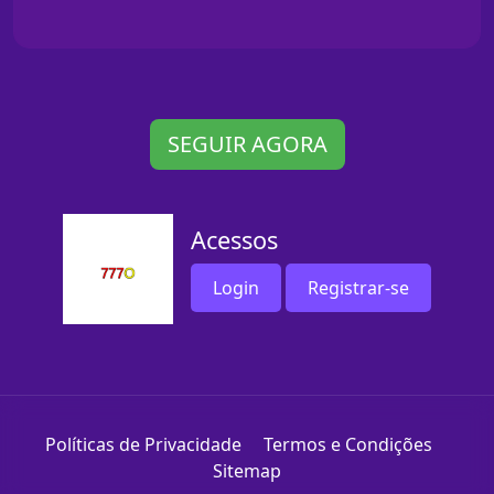
SEGUIR AGORA
Acessos
Login
Registrar-se
Políticas de Privacidade
Termos e Condições
Sitemap