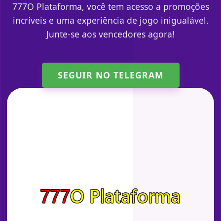
777O Plataforma, você tem acesso a promoções
incríveis e uma experiência de jogo inigualável.
Junte-se aos vencedores agora!
SEGUIR NO TELEGRAM