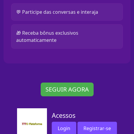
💬 Participe das conversas e interaja
🎁 Receba bônus exclusivos
automaticamente
SEGUIR AGORA
Acessos
Login
Registrar-se