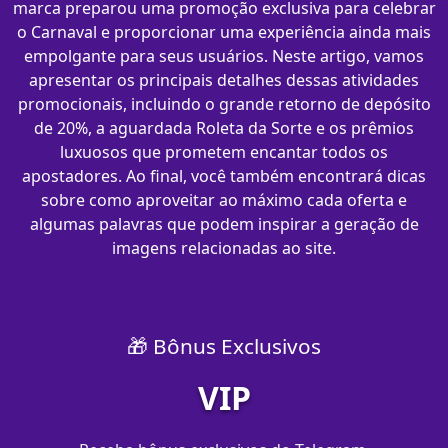
marca preparou uma promoção exclusiva para celebrar
o Carnaval e proporcionar uma experiência ainda mais
empolgante para seus usuários. Neste artigo, vamos
apresentar os principais detalhes dessas atividades
promocionais, incluindo o grande retorno de depósito
de 20%, a aguardada Roleta da Sorte e os prêmios
luxuosos que prometem encantar todos os
apostadores. Ao final, você também encontrará dicas
sobre como aproveitar ao máximo cada oferta e
algumas palavras que podem inspirar a geração de
imagens relacionadas ao site.
🎁 Bônus Exclusivos
VIP