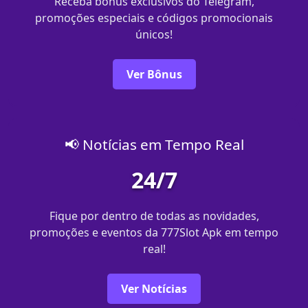
Receba bônus exclusivos do Telegram,
promoções especiais e códigos promocionais
únicos!
Ver Bônus
📢 Notícias em Tempo Real
24/7
Fique por dentro de todas as novidades,
promoções e eventos da 777Slot Apk em tempo
real!
Ver Notícias