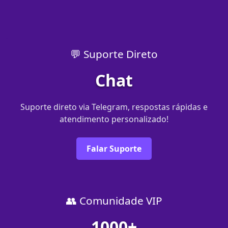
💬 Suporte Direto
Chat
Suporte direto via Telegram, respostas rápidas e
atendimento personalizado!
Falar Suporte
👥 Comunidade VIP
1000+