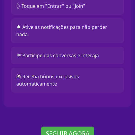
👆 Toque em "Entrar" ou "Join"
🔔 Ative as notificações para não perder
nada
💬 Participe das conversas e interaja
🎁 Receba bônus exclusivos
automaticamente
SEGUIR AGORA