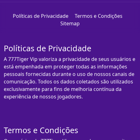
Políticas de Privacidade
Termos e Condições
Sitemap
Políticas de Privacidade
A 777Tiger Vip valoriza a privacidade de seus usuários e
está empenhada em proteger todas as informações
pessoais fornecidas durante o uso de nossos canais de
comunicação. Todos os dados coletados são utilizados
exclusivamente para fins de melhoria contínua da
experiência de nossos jogadores.
Termos e Condições