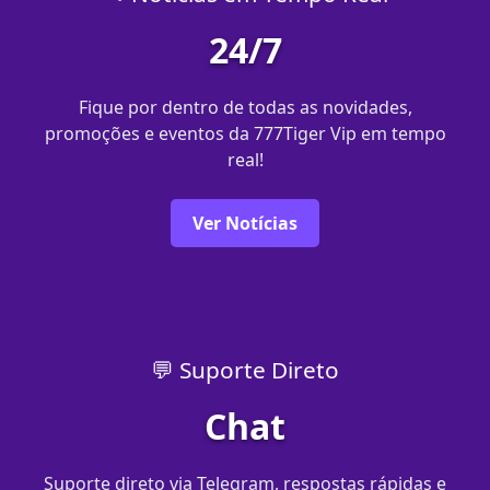
24/7
Fique por dentro de todas as novidades,
promoções e eventos da 777Tiger Vip em tempo
real!
Ver Notícias
💬 Suporte Direto
Chat
Suporte direto via Telegram, respostas rápidas e