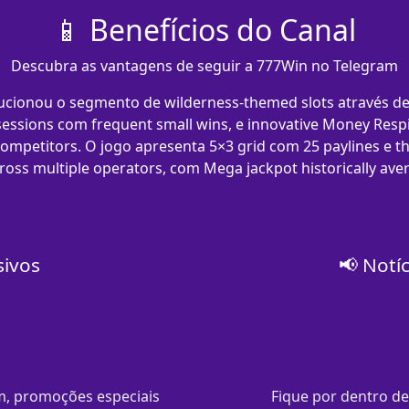
📱 Benefícios do Canal
Descubra as vantagens de seguir a 777Win no Telegram
olucionou o segmento de wilderness-themed slots através d
sessions com frequent small wins, e innovative Money Respi
mpetitors. O jogo apresenta 5×3 grid com 25 paylines e thr
ross multiple operators, com Mega jackpot historically aver
sivos
📢 Notí
m, promoções especiais
Fique por dentro d