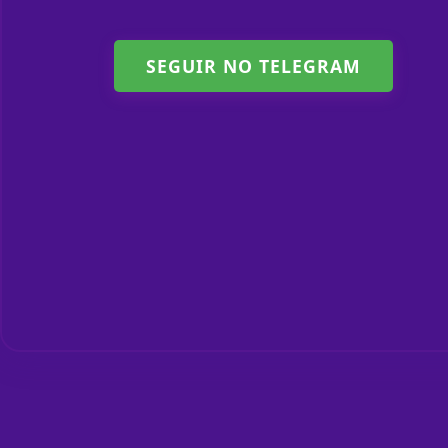
SEGUIR NO TELEGRAM