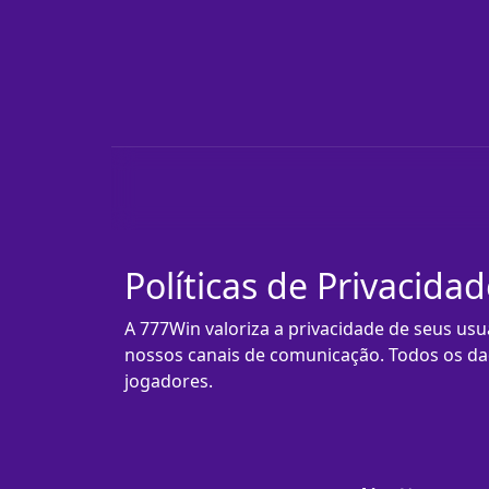
Políticas de Privacida
A 777Win valoriza a privacidade de seus us
nossos canais de comunicação. Todos os dad
jogadores.