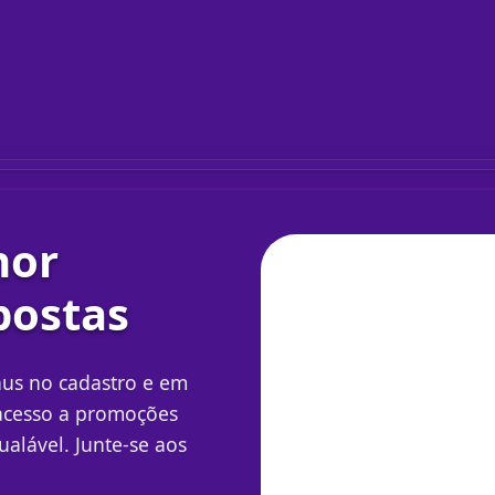
hor
postas
us no cadastro e em
acesso a promoções
ualável. Junte-se aos