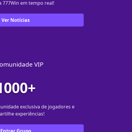
a 777Win em tempo real!
Ver Notícias
Comunidade VIP
1000+
unidade exclusiva de jogadores e
rtilhe experiências!
Entrar Grupo