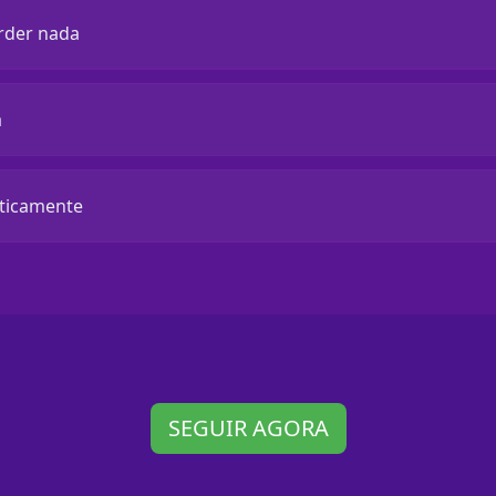
erder nada
a
aticamente
SEGUIR AGORA