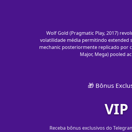
Wolf Gold (Pragmatic Play, 2017) rev
volatilidade média permitindo extended 
mechanic posteriormente replicado por co
Major, Mega) pooled ac
🎁 Bônus Exclu
VIP
Receba bônus exclusivos do Telegra