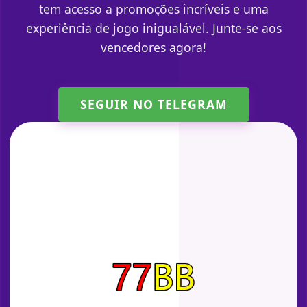
tem acesso a promoções incríveis e uma
experiência de jogo inigualável. Junte-se aos
vencedores agora!
SEGUIR NO TELEGRAM