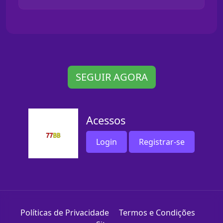
SEGUIR AGORA
Acessos
Login
Registrar-se
Políticas de Privacidade
Termos e Condições