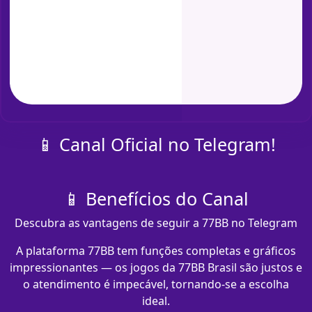
📱 Canal Oficial no Telegram!
📱 Benefícios do Canal
Descubra as vantagens de seguir a 77BB no Telegram
A plataforma 77BB tem funções completas e gráficos
impressionantes — os jogos da 77BB Brasil são justos e
o atendimento é impecável, tornando-se a escolha
ideal.