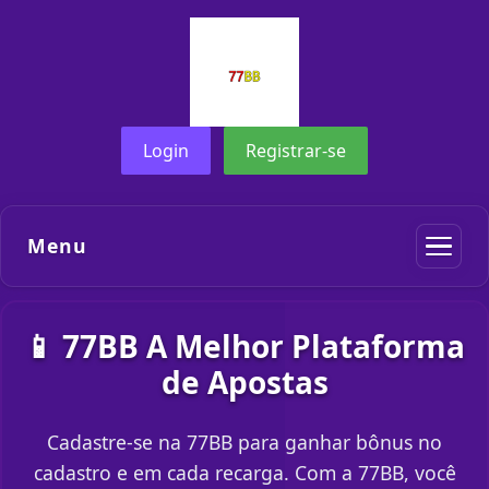
Login
Registrar-se
Menu
📱 77BB A Melhor Plataforma
de Apostas
Cadastre-se na 77BB para ganhar bônus no
cadastro e em cada recarga. Com a 77BB, você