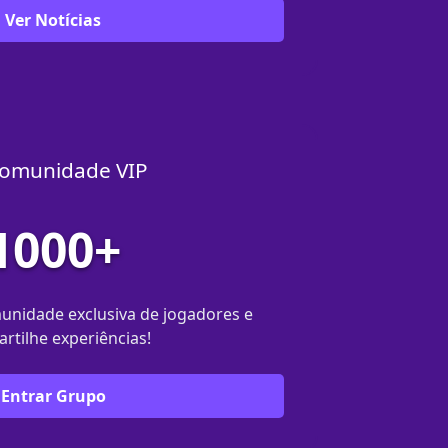
Ver Notícias
Comunidade VIP
1000+
unidade exclusiva de jogadores e
rtilhe experiências!
Entrar Grupo