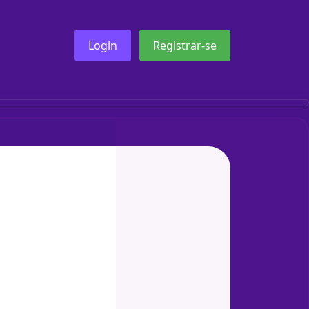
Login
Registrar-se