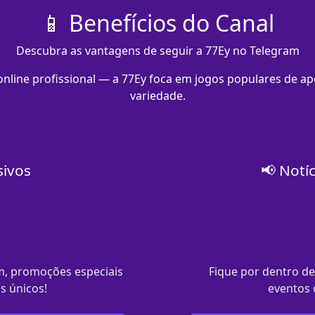
📱 Benefícios do Canal
Descubra as vantagens de seguir a 77Ey no Telegram
 online profissional — a 77Ey foca em jogos populares de a
variedade.
sivos
📢 Notí
m, promoções especiais
Fique por dentro d
s únicos!
eventos 