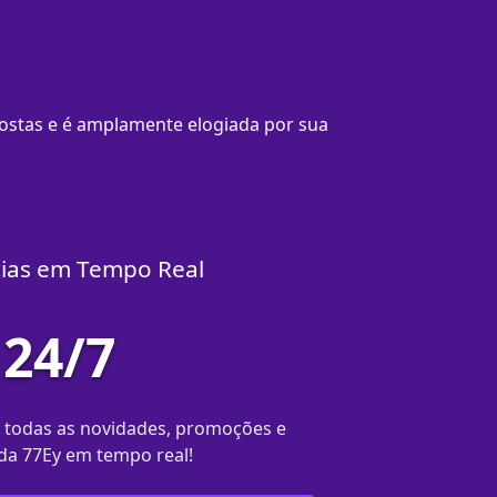
postas e é amplamente elogiada por sua
cias em Tempo Real
24/7
e todas as novidades, promoções e
da 77Ey em tempo real!