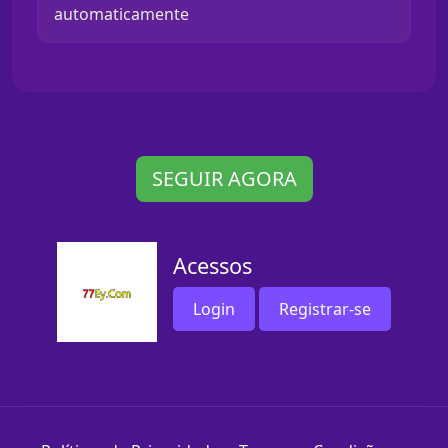
automaticamente
SEGUIR AGORA
Acessos
Login
Registrar-se