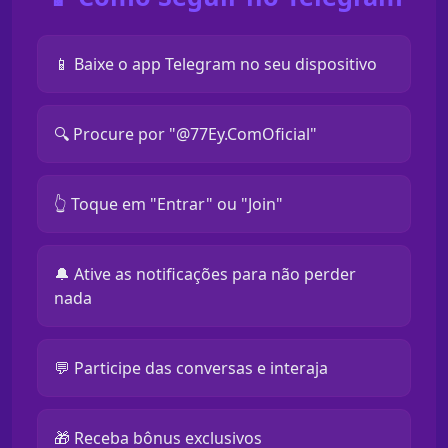
📱 Baixe o app Telegram no seu dispositivo
🔍 Procure por "@77Ey.ComOficial"
👆 Toque em "Entrar" ou "Join"
🔔 Ative as notificações para não perder
nada
💬 Participe das conversas e interaja
🎁 Receba bônus exclusivos