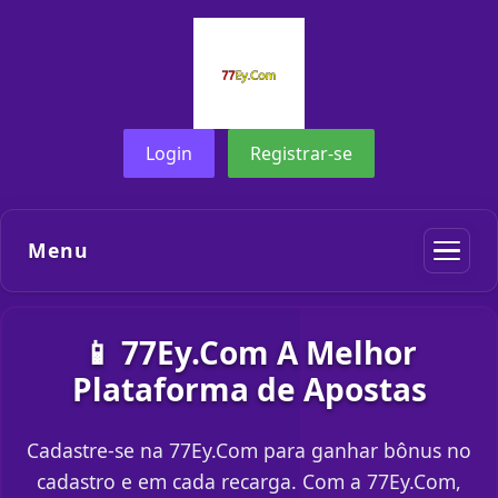
Login
Registrar-se
Menu
📱 77Ey.Com A Melhor
Plataforma de Apostas
Cadastre-se na 77Ey.Com para ganhar bônus no
cadastro e em cada recarga. Com a 77Ey.Com,