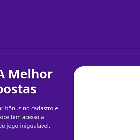
A Melhor
postas
r bônus no cadastro e
ocê tem acesso a
e jogo inigualável.