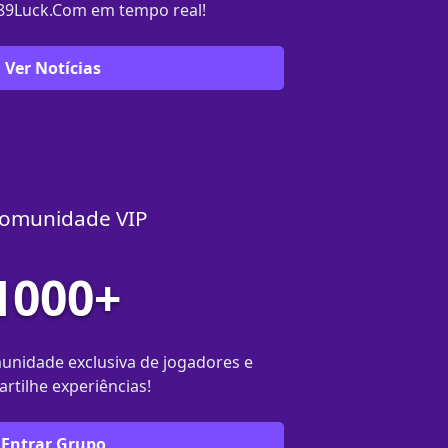
89Luck.Com em tempo real!
Ver Notícias
Comunidade VIP
1000+
unidade exclusiva de jogadores e
rtilhe experiências!
Entrar Grupo