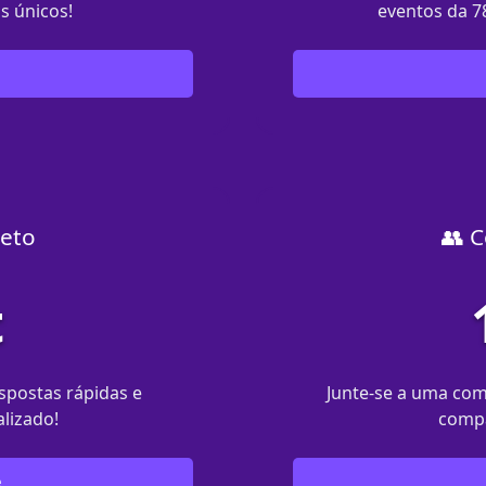
s únicos!
eventos da 7
reto
👥 
t
espostas rápidas e
Junte-se a uma com
lizado!
compa
e