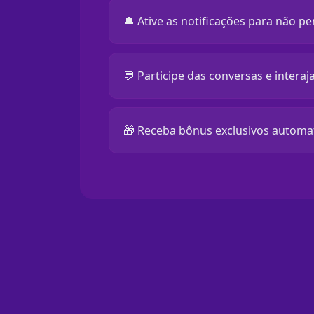
🔔 Ative as notificações para não p
💬 Participe das conversas e interaj
🎁 Receba bônus exclusivos autom