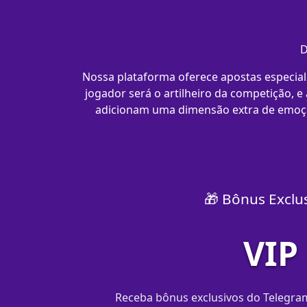
D
Nossa plataforma oferece apostas especial
jogador será o artilheiro da competição, 
adicionam uma dimensão extra de emoção 
🎁 Bônus Exclu
VIP
Receba bônus exclusivos do Telegra