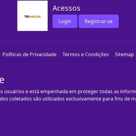
Acessos
Login
Registrar-se
Políticas de Privacidade
Termos e Condições
Sitemap
de
eus usuários e está empenhada em proteger todas as inform
os coletados são utilizados exclusivamente para fins de m