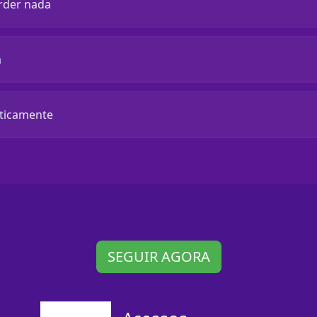
erder nada
a
aticamente
SEGUIR AGORA