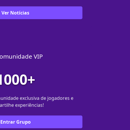
Ver Notícias
Comunidade VIP
1000+
unidade exclusiva de jogadores e
rtilhe experiências!
Entrar Grupo