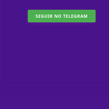
SEGUIR NO TELEGRAM