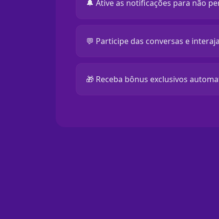
🔔 Ative as notificações para não p
💬 Participe das conversas e interaj
🎁 Receba bônus exclusivos autom