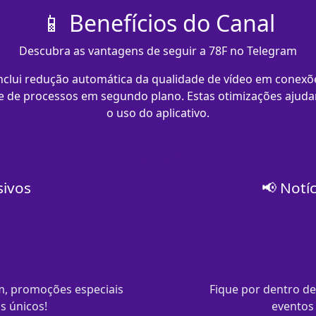
📱 Benefícios do Canal
Descubra as vantagens de seguir a 78F no Telegram
nclui redução automática da qualidade de vídeo em conexõe
e de processos em segundo plano. Estas otimizações ajudam 
o uso do aplicativo.
sivos
📢 Notí
m, promoções especiais
Fique por dentro d
s únicos!
eventos