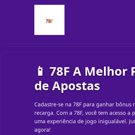
📱 78F A Melhor 
de Apostas
Cadastre-se na 78F para ganhar bônus 
recarga. Com a 78F, você tem acesso a p
uma experiência de jogo inigualável. J
agora!