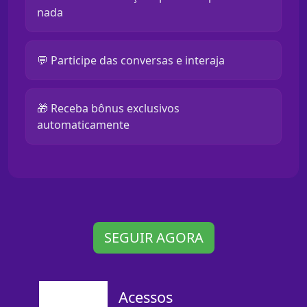
nada
💬 Participe das conversas e interaja
🎁 Receba bônus exclusivos
automaticamente
SEGUIR AGORA
Acessos