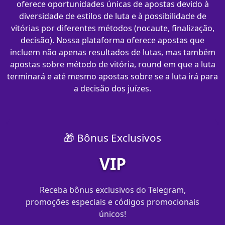
oferece oportunidades únicas de apostas devido à
diversidade de estilos de luta e à possibilidade de
vitórias por diferentes métodos (nocaute, finalização,
decisão). Nossa plataforma oferece apostas que
incluem não apenas resultados de lutas, mas também
apostas sobre método de vitória, round em que a luta
terminará e até mesmo apostas sobre se a luta irá para
a decisão dos juízes.
🎁 Bônus Exclusivos
VIP
Receba bônus exclusivos do Telegram,
promoções especiais e códigos promocionais
únicos!