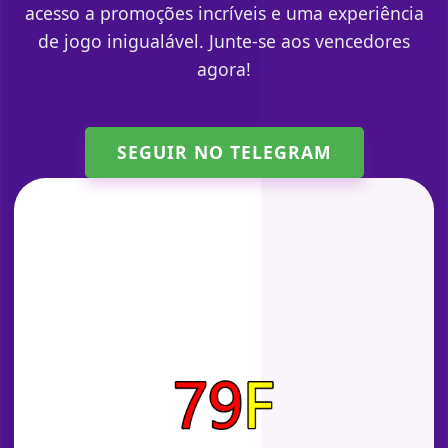
acesso a promoções incríveis e uma experiência
de jogo inigualável. Junte-se aos vencedores
agora!
SEGUIR NO TELEGRAM