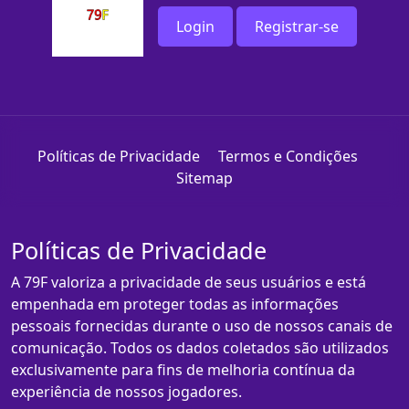
Login
Registrar-se
Políticas de Privacidade
Termos e Condições
Sitemap
Políticas de Privacidade
A 79F valoriza a privacidade de seus usuários e está
empenhada em proteger todas as informações
pessoais fornecidas durante o uso de nossos canais de
comunicação. Todos os dados coletados são utilizados
exclusivamente para fins de melhoria contínua da
experiência de nossos jogadores.