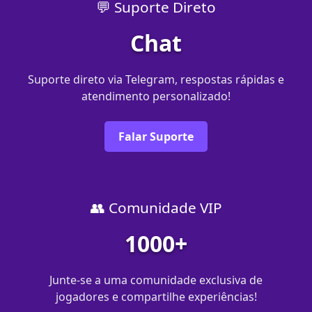
💬 Suporte Direto
Chat
Suporte direto via Telegram, respostas rápidas e
atendimento personalizado!
Falar Suporte
👥 Comunidade VIP
1000+
Junte-se a uma comunidade exclusiva de
jogadores e compartilhe experiências!