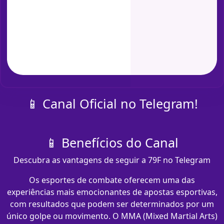
📱 Canal Oficial no Telegram!
📱 Benefícios do Canal
Descubra as vantagens de seguir a 79F no Telegram
Os esportes de combate oferecem uma das
experiências mais emocionantes de apostas esportivas,
com resultados que podem ser determinados por um
único golpe ou movimento. O MMA (Mixed Martial Arts)