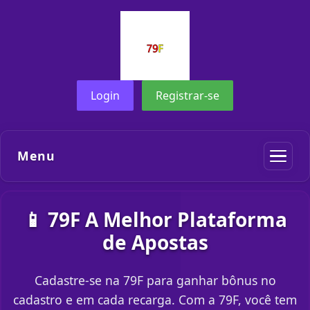
Login
Registrar-se
Menu
📱 79F A Melhor Plataforma
de Apostas
Cadastre-se na 79F para ganhar bônus no
cadastro e em cada recarga. Com a 79F, você tem