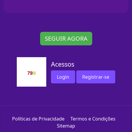
SEGUIR AGORA
Acessos
Login
Registrar-se
Políticas de Privacidade
Termos e Condições
Sitemap