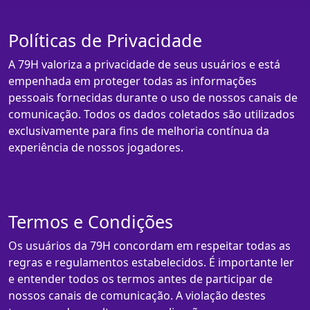
Políticas de Privacidade
A 79H valoriza a privacidade de seus usuários e está
empenhada em proteger todas as informações
pessoais fornecidas durante o uso de nossos canais de
comunicação. Todos os dados coletados são utilizados
exclusivamente para fins de melhoria contínua da
experiência de nossos jogadores.
Termos e Condições
Os usuários da 79H concordam em respeitar todas as
regras e regulamentos estabelecidos. É importante ler
e entender todos os termos antes de participar de
nossos canais de comunicação. A violação destes