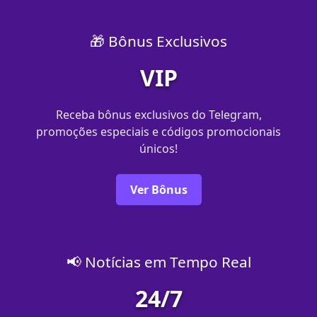
🎁 Bônus Exclusivos
VIP
Receba bônus exclusivos do Telegram,
promoções especiais e códigos promocionais
únicos!
Ver Bônus
📢 Notícias em Tempo Real
24/7