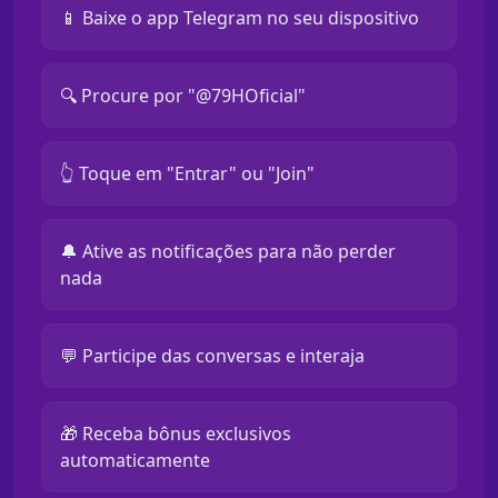
📱 Baixe o app Telegram no seu dispositivo
🔍 Procure por "@79HOficial"
👆 Toque em "Entrar" ou "Join"
🔔 Ative as notificações para não perder
nada
💬 Participe das conversas e interaja
🎁 Receba bônus exclusivos
automaticamente