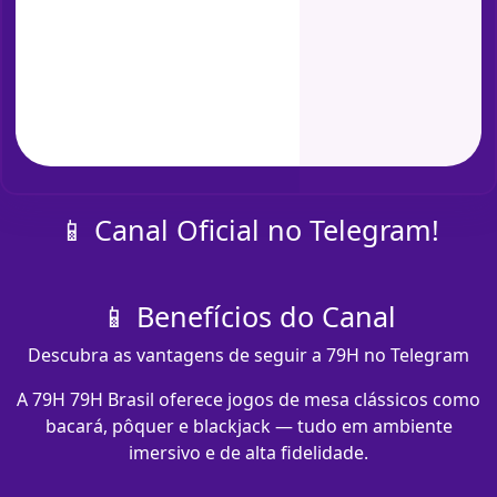
📱 Canal Oficial no Telegram!
📱 Benefícios do Canal
Descubra as vantagens de seguir a 79H no Telegram
A 79H 79H Brasil oferece jogos de mesa clássicos como
bacará, pôquer e blackjack — tudo em ambiente
imersivo e de alta fidelidade.