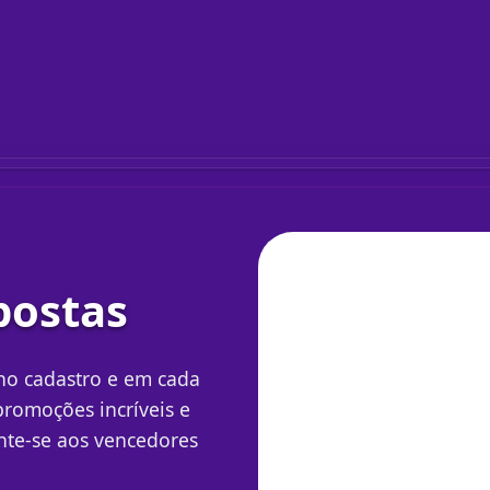
postas
no cadastro e em cada
promoções incríveis e
unte-se aos vencedores