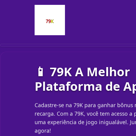
📱 79K A Melhor
Plataforma de A
Cadastre-se na 79K para ganhar bônus 
recarga. Com a 79K, você tem acesso a 
uma experiência de jogo inigualável. J
agora!