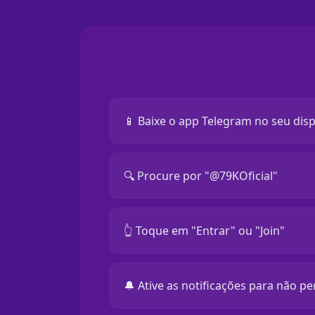
📱 Baixe o app Telegram no seu disp
🔍 Procure por "@79KOficial"
👆 Toque em "Entrar" ou "Join"
🔔 Ative as notificações para não p