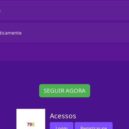
a
aticamente
SEGUIR AGORA
Acessos
Login
Registrar-se