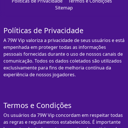
Políticas de Privacidade
Termos e Condições
Sitemap
Políticas de Privacidade
A 79W Vip valoriza a privacidade de seus usuários e está
empenhada em proteger todas as informações
pessoais fornecidas durante o uso de nossos canais de
comunicação. Todos os dados coletados são utilizados
exclusivamente para fins de melhoria contínua da
experiência de nossos jogadores.
Termos e Condições
Os usuários da 79W Vip concordam em respeitar todas
as regras e regulamentos estabelecidos. É importante