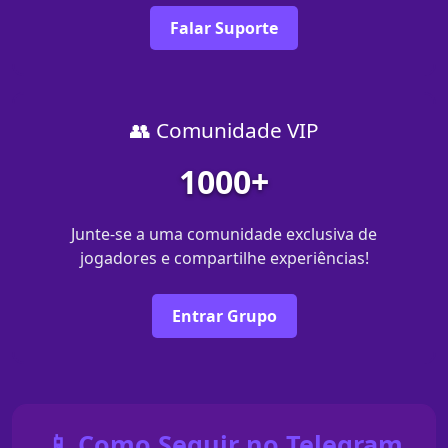
Falar Suporte
👥 Comunidade VIP
1000+
Junte-se a uma comunidade exclusiva de
jogadores e compartilhe experiências!
Entrar Grupo
📱 Como Seguir no Telegram