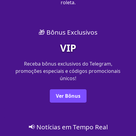
roleta.
🎁 Bônus Exclusivos
VIP
Receba bônus exclusivos do Telegram,
promoções especiais e códigos promocionais
únicos!
Ver Bônus
📢 Notícias em Tempo Real