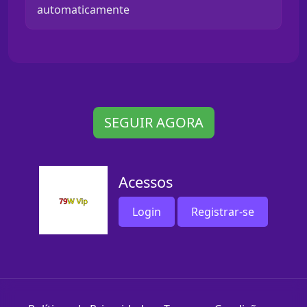
automaticamente
SEGUIR AGORA
Acessos
Login
Registrar-se