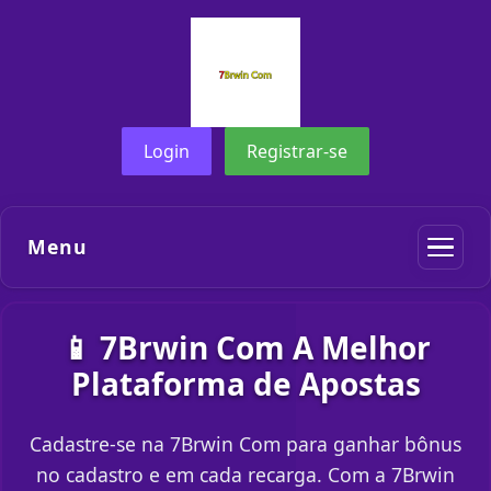
Login
Registrar-se
Menu
📱 7Brwin Com A Melhor
Plataforma de Apostas
Cadastre-se na 7Brwin Com para ganhar bônus
no cadastro e em cada recarga. Com a 7Brwin