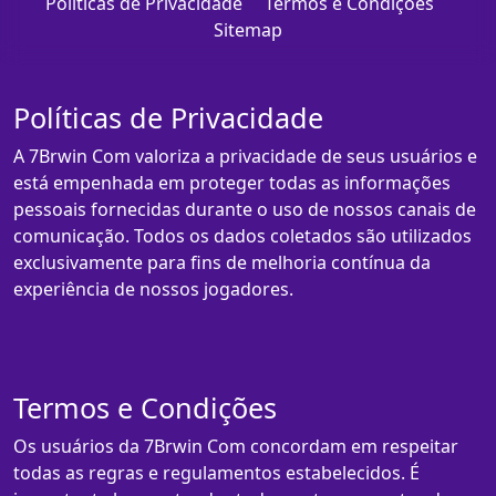
Políticas de Privacidade
Termos e Condições
Sitemap
Políticas de Privacidade
A 7Brwin Com valoriza a privacidade de seus usuários e
está empenhada em proteger todas as informações
pessoais fornecidas durante o uso de nossos canais de
comunicação. Todos os dados coletados são utilizados
exclusivamente para fins de melhoria contínua da
experiência de nossos jogadores.
Termos e Condições
Os usuários da 7Brwin Com concordam em respeitar
todas as regras e regulamentos estabelecidos. É