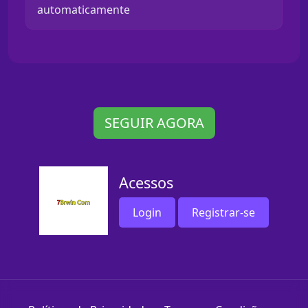
automaticamente
SEGUIR AGORA
Acessos
Login
Registrar-se