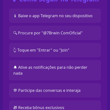
📱 Baixe o app Telegram no seu dispositivo
🔍 Procure por "@7Brwin ComOficial"
👆 Toque em "Entrar" ou "Join"
🔔 Ative as notificações para não perder
nada
💬 Participe das conversas e interaja
🎁 Receba bônus exclusivos