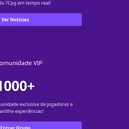
da 7Cpg em tempo real!
Ver Notícias
Comunidade VIP
1000+
unidade exclusiva de jogadores e
rtilhe experiências!
Entrar Grupo