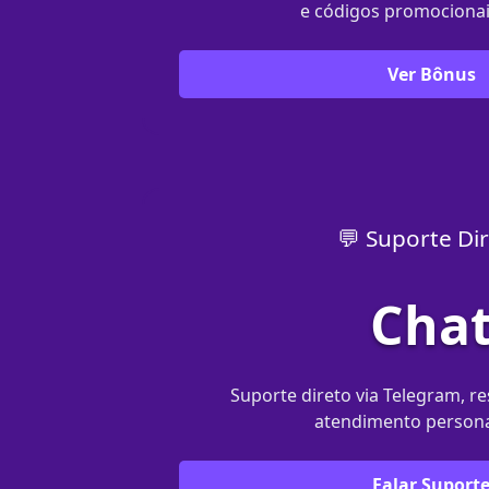
e códigos promocionai
Ver Bônus
💬 Suporte Di
Cha
Suporte direto via Telegram, r
atendimento persona
Falar Suport