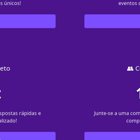
s únicos!
eventos 
reto
👥 
t
espostas rápidas e
Junte-se a uma com
lizado!
compa
e