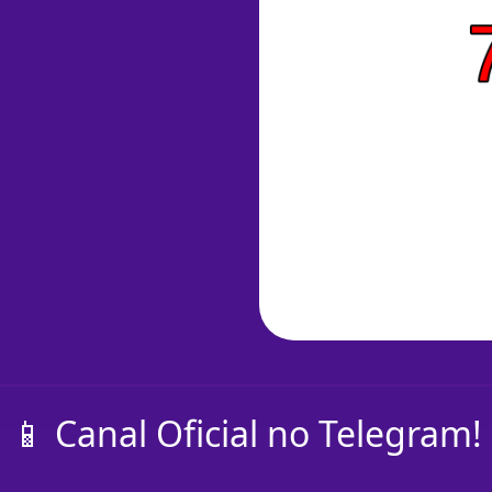
📱 Canal Oficial no Telegram!