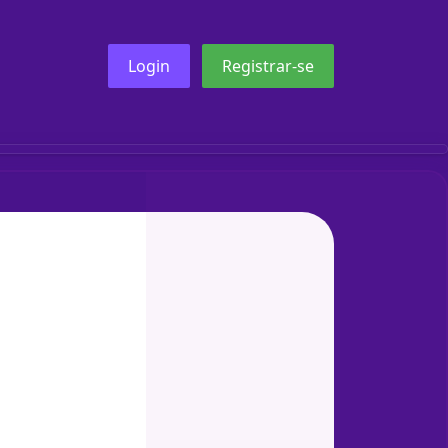
Login
Registrar-se