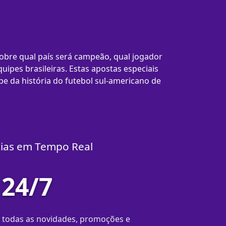
obre qual país será campeão, qual jogador
ipes brasileiras. Estas apostas especiais
e da história do futebol sul-americano de
cias em Tempo Real
24/7
e todas as novidades, promoções e