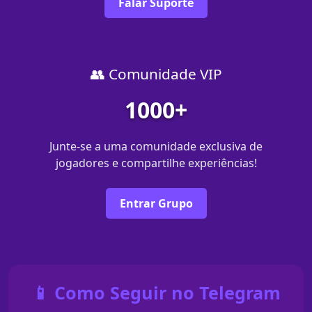
Falar Suporte
👥 Comunidade VIP
1000+
Junte-se a uma comunidade exclusiva de
jogadores e compartilhe experiências!
Entrar Grupo
📱 Como Seguir no Telegram