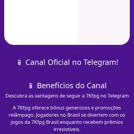
📱 Canal Oficial no Telegram!
📱 Benefícios do Canal
Descubra as vantagens de seguir a 7Kfpg no Telegram
A 7Kfpg oferece bônus generosos e promoções
relâmpago. Jogadores no Brasil se divertem com os
jogos da 7Kfpg Brasil enquanto recebem prêmios
irresistíveis.