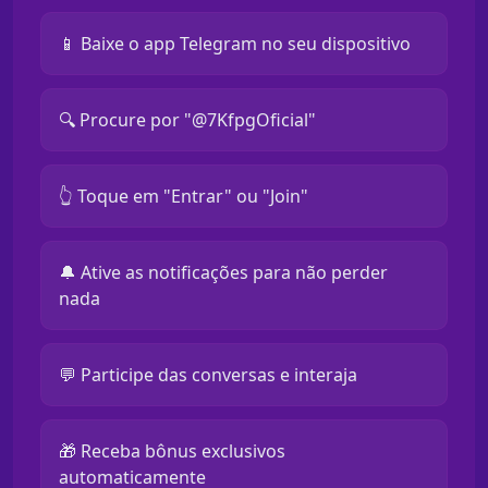
📱 Baixe o app Telegram no seu dispositivo
🔍 Procure por "@7KfpgOficial"
👆 Toque em "Entrar" ou "Join"
🔔 Ative as notificações para não perder
nada
💬 Participe das conversas e interaja
🎁 Receba bônus exclusivos
automaticamente