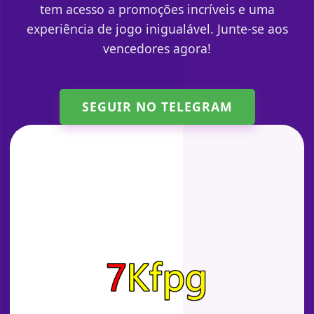
tem acesso a promoções incríveis e uma
experiência de jogo inigualável. Junte-se aos
vencedores agora!
SEGUIR NO TELEGRAM