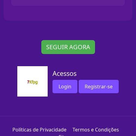
SEGUIR AGORA
Acessos
Login
Registrar-se
Políticas de Privacidade
Termos e Condições