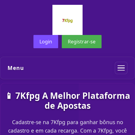
Login
Registrar-se
Menu
📱 7Kfpg A Melhor Plataforma
de Apostas
Cadastre-se na 7Kfpg para ganhar bônus no
cadastro e em cada recarga. Com a 7Kfpg, você