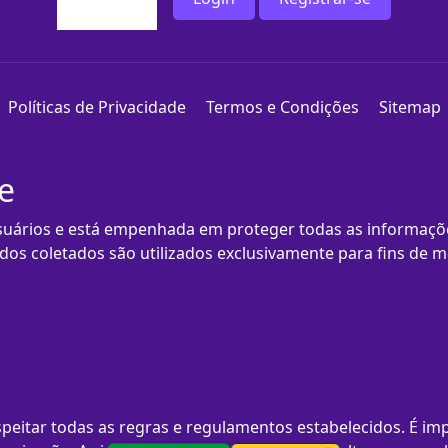
Políticas de Privacidade
Termos e Condições
Sitemap
de
 usuários e está empenhada em proteger todas as informaçõ
os coletados são utilizados exclusivamente para fins de m
eitar todas as regras e regulamentos estabelecidos. É imp