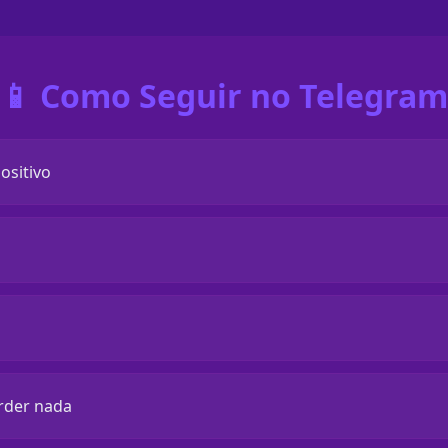
📱 Como Seguir no Telegram
ositivo
erder nada