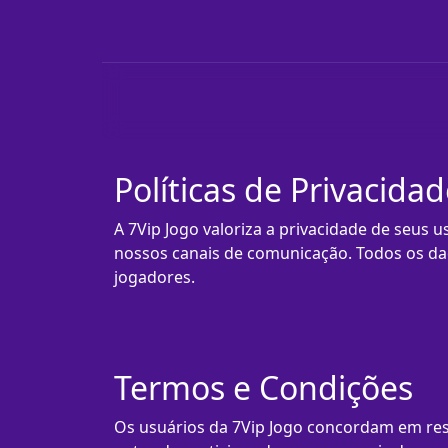
Políticas de Privacida
A 7Vip Jogo valoriza a privacidade de seus
nossos canais de comunicação. Todos os dad
jogadores.
Termos e Condições
Os usuários da 7Vip Jogo concordam em resp